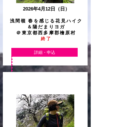
2026年
4月
12日（日）
浅間嶺 ​
春を感じる花見ハイク
＆陽だまりヨガ
＠東京都西多摩郡檜原村
終了
詳細・申込