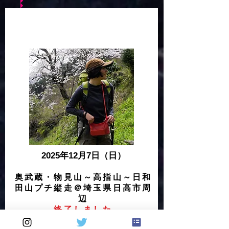
2025年12月7日（日）
奥武蔵・物見山～高指山～日和
田山プチ縦走
＠埼玉県日高市周
辺
終了しました