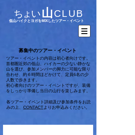
山
ちょい
CLUB
​低山ハイクとヨガをMIXしたツアー・イベント
​募集中のツアー・イベント
ツアー・イベントの内容は初心者向けです。
首都圏近郊の低山、ハイカーの少ない静かな
山を選び、参加メンバーの脚力に可能な限り
合わせ、
約６時間ほどかけて、定員6名の少
人数
で歩きます。
初心者向けのツアー・イベントですが、装備
をしっかり準備し当日の山行を楽しみます。
各ツアー・イベント詳細及び参加条件をお読
みの上、
CONTACT
よりお申込みください。