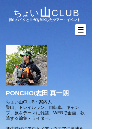
山
ちょい
CLUB
​低山ハイクとヨガをMIXしたツアー・イベント
PONCHO/志田 真一朗
ちょい山CLUB：案内人
登山、トレイルラン、自転車、キャン
プ、旅をテーマに雑誌、WEBで企画、執
筆する編集・ライター。
学生時代にアウトドア・ウエアに興味を