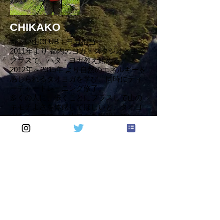
CHIKAKO
ちょい山CLUB：ヨガ担当
2011年より 都内のヨガ・スタジオと主宰
クラスで、ハタ・ヨガ教え始める。
2012年～2015年 より自然のエネルギーを
感じられるタオヨガを学び、同時にティ
ーチャートレーニング修了。
多くの人に、歩くことにプラスして山の
キモチよさを体感してほしいと、タオヨ
ガをベースにした山ヨガを提唱してい
る。
Yoga-chica HP
© 2026 cyoiyamaclub