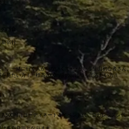
換え
行
えの場合
新宿行
い、一緒に行く人がいないくて･･･という登山初心者さん
を見たい方！ 標高2000m級の山に登ってみたい方！
名）
金：7,500円（コーディネート＆イベント代、ヨガレッスン
等は各自負担となります