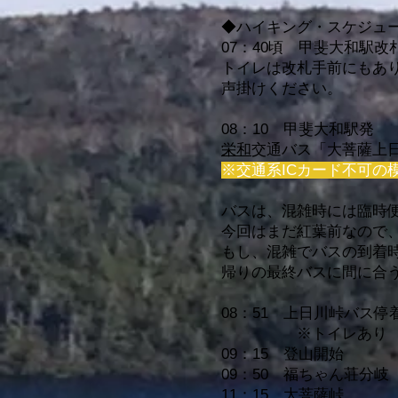
◆ハイキング・スケジュ
07：40頃 甲斐大和駅
トイレは改札手前にもあり
声掛けください。
08：10 甲斐大和駅発
栄和
交通バス「大菩薩上日
※交通系ICカード不可の
バスは、混雑時には臨時
今回はまだ紅葉前なので
もし、混雑でバスの到着
帰りの最終バスに間に合
08：51 上日川峠バス停
※トイレあり
09：15 登山開始
09：50 福ちゃん荘分岐
11：15 大菩薩峠