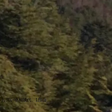
。
代、お買い物相談代、1日山