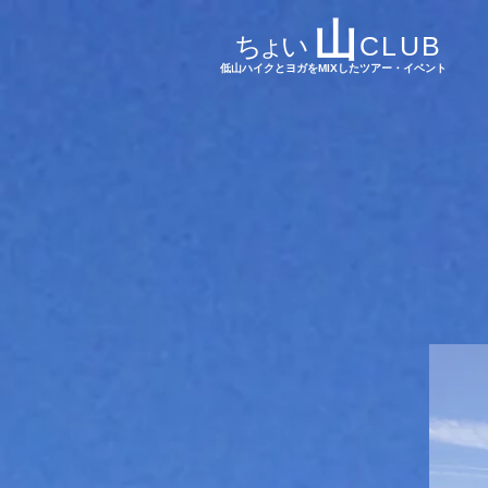
山
ちょい
CLUB
​低山ハイクとヨガをMIXしたツアー・イベント