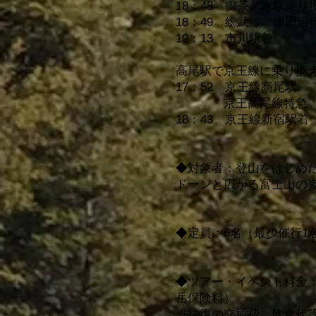
18：48 御茶ノ水駅乗り
18：49 総武線 津田沼
19：13 市川駅着
高尾駅で京王線に乗り換
17：52 京王線高尾駅
京王高尾線特急 
18：43 京王線新宿駅着
◆対象者：登山をはじめた
ドーンと広がる富士山の姿
◆定員：6名（最少催行1
​​◆ツアー・イベント料
岳保険料）
※往復の交通費、飲食代