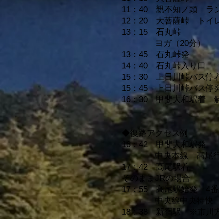
11：40 親不知ノ頭 ラ
12：20 大菩薩峠 トイ
13：15 石丸峠
ヨガ（20分）
13：45 石丸峠発
14：40 石丸峠入り口
15：30 上日川峠バス停
15：45 上日川峠バス
16：30 甲斐大和駅着 
◆復路アクセス例
16：42 甲斐大和駅発
中央本線
高尾
17：42 高尾
駅
着
そのままJRの場合
17：55 高尾
駅始発 4
中央線中央特快
18：38 新宿駅 ※市