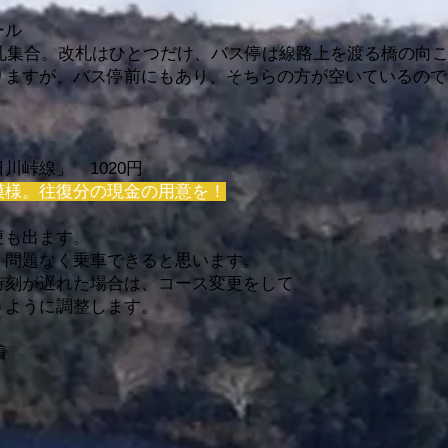
ール
改札集合。改札はひとつだけ、バス停は線路上を渡る橋の向
ますが、バス停前にもあり、そちらの方が空いているので、ポ
川峠線」 1020円
模様。往復分の現金の用意を！
便も出ます。
、問題なく乗車できると思います。
時刻が遅れた場合は、コース変更をして
うように調整します。
着