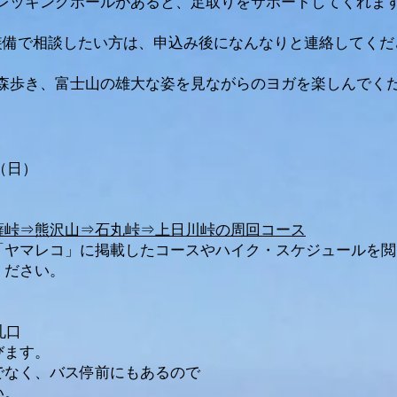
レッキングポールがあると、足取りをサポートしてくれま
装備で相談したい方は、申込み後になんなりと連絡してくだ
い森歩き、富士山の雄大な姿を見ながらのヨガを楽しんでく
日（日）
薩峠⇒熊沢山⇒石丸峠⇒上日川峠の周回コース
​​
、「ヤマレコ」に掲載したコースやハイク・スケジュールを
ください。
改札口
びます。
でなく、バス停前にもあるので
さい。