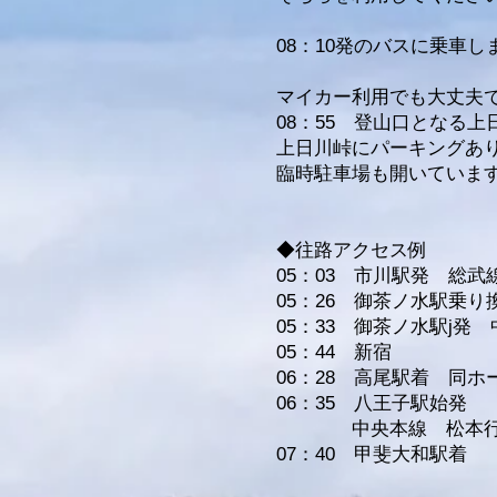
08：10発のバスに乗車し
マ
イカ
ー利用でも大丈夫
08：55 登山口となる
上日川峠にパーキングあ
臨時駐車場も開いていま
◆往路アクセス例
05：03 市川駅発 総
05：26 御茶ノ水駅乗
05：33 御茶ノ水駅j発 
05：44 新宿
06：28 高尾駅着 同
06：35 八王子
駅
始発
中央本線
松本
07：40
甲斐大和駅
着