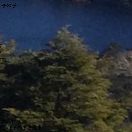
ンチ30分
レ
着
停発
解散
行
番線
東京行
川方面はそのまま乗車