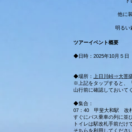
ト
他に
​明る
ツアーイベント概要
​◆日時：2025年10月５
◆場所：
上日川峠⇒大菩
​※上記をタップすると
​山行前に確認しておいて
◆集合：
07：40 甲斐大和駅 
すぐにバス乗車の列に並
トイレは駅改札手前だけ
そちらを利用してくだ