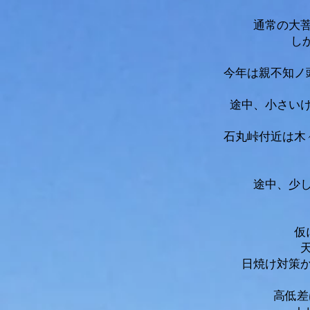
​通常の
し
今年は親不知ノ
途中、小さい
石丸峠付近は木
途中、少
仮
​日焼け対策
高低差