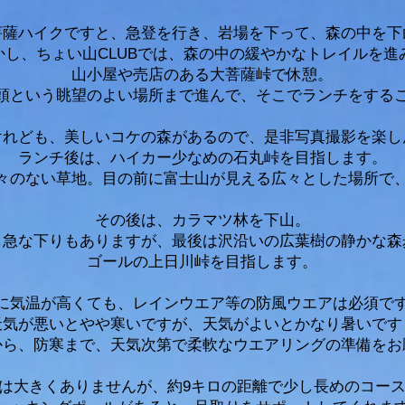
大菩薩ハイクですと、急登を行き、岩場を下って、森の中を下
かし、ちょい山CLUBでは、森の中の緩やかなトレイルを進
山小屋や売店のある大菩薩峠で休憩。
頭という眺望のよい場所まで進んで、そこでランチをする
けれども、美しいコケの森があるので、是非写真撮影を楽し
ランチ後は、ハイカー少なめの石丸峠を目指します。​
々のない草地。目の前に富士山が見える広々とした場所で
その後は、カラマツ林を下山。
し急な下りもありますが、最後は沢沿いの広葉樹の静かな森
ゴールの上日川峠を目指します。
に気温が高くても、レインウエア等の防風ウエアは必須で
天気が悪いとやや寒いですが、天気がよいとかなり暑いです
から、防寒まで、天気次第で柔軟なウエアリングの準備をお
は大きくありませんが、約9キロの距離で少し長めのコー