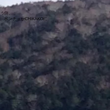
こう側。
ンチョかCHIKAKOに