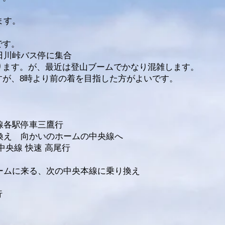
ます。
です。
上日川峠バス停に集合
ります。が、最近は登山ブームでかなり混雑します。
すが、8時より前の着を目指した方がよいです。
武線各駅停車三鷹行
り換え 向かいのホームの中央線へ
中央線 快速 高尾行
ホームに来る、次の中央本線に乗り換え
行