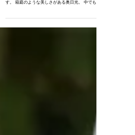
案内人のポンチョです。 今回は、２月のスノーシ
ューで行った奥日光、 その先の刈込湖・切込湖で
す。 箱庭のような美しさがある奥日光。 中でも、
刈込湖畔は、もっとも静逸さに満ち、 自然のやさ
しさを感じられる場所です。 ​ スタートは、湯ノ湖
畔にある温泉地・湯元温泉。 ​​ 苔むした森に囲まれ
た刈込湖畔でランチ。 そしてヨガ。 ちょい山では
山ヨガ、森ヨガを いろいろな場所で行っています
が 刈込湖畔でのヨガは、自分を深く見つめられま
す。 ​ 湖畔から涸沼からまでは平坦。その先、山王
峠まではちょっと急坂。 でも頑張って登り切れ
ば、 やさしい気配のブナの森をゆっくりと下って
いくだけです。 時間があれば、ゴールの光徳牧場
で 美味しいアイスクリームをいただきましょう！ ​​
ちょい山CLUBらしいコースで、５月の芽吹き、
そして奥山の春のエネルギーを体感してみてくだ
さい。 ツアーイベント概要 ​ ​◆日時：2026年5月10
日（日） ​ ◆場所：奥日光 湯元温泉～刈込湖・切込
湖～光徳牧場 ​​​ ◆集合：08：25 東武鉄道 東武日
光駅 改札 ...