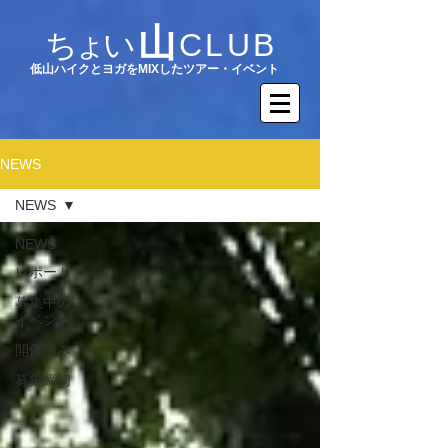
山
ちょい
CLUB
​低山ハイクとヨガをMIXしたツアー・イベント
NEWS
NEWS
NEWS
レポート
募集中の
イベント
開催済み
募集締切