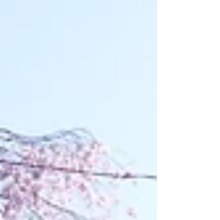
キャンプ等のアウトドア、お外時間で、美しい景
色を眺め包まれる時間。 その体験を、より深く、
印象強くしてくれるのが、実は食事とお茶の時間
です。 そこが公園であっても、アウトドアで体感
した「美味しい」という記憶は、風景とともに
「また味わってみたい！」という目的になりえる
んです。 「山で食べるカップラーメンは、なぜい
つもより美味しく感じるのだろう？」というの
は、登山を経験したことがある方なら、誰もが感
じる「不思議」です。 もちろんカップラーメン以
外に、おにぎりや味噌汁だって、いつもより美味
しく感じられます。 それは、心地よく、時にちょ
っとツラいくらいに身体を動かしたことで、エネ
ルギーを充填させようと受容力がアップ。 さらに
日常とは異なる透明